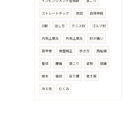
インピンジメント症候群
首こり
ストレートネック
原因
自律神経
O脚
治し方
テニス肘
ゴルフ肘
内側上顆炎
外側上顆炎
肘が痛い
肩甲骨
骨盤矯正
歩き方
西船橋
整体
腰痛
肩こり
姿勢
頭痛
根本
猫背
反り腰
巻き肩
冷え性
むくみ