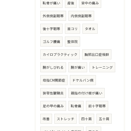
恥骨が痛い
産後
背中の痛み
外側側副靭帯
内側側副靭帯
後十字靭帯
首コリ
タオル
ゴルフ腰痛
整体院
カイロプラクティック
胸郭出口症候群
腕がしびれる
腕が痛い
トレーニング
母指CM関節症
ドケルバン病
狭窄性腱鞘炎
親指の付け根が痛い
足の甲の痛み
恥骨痛
前十字靭帯
改善
ストレッチ
四十肩
五十肩