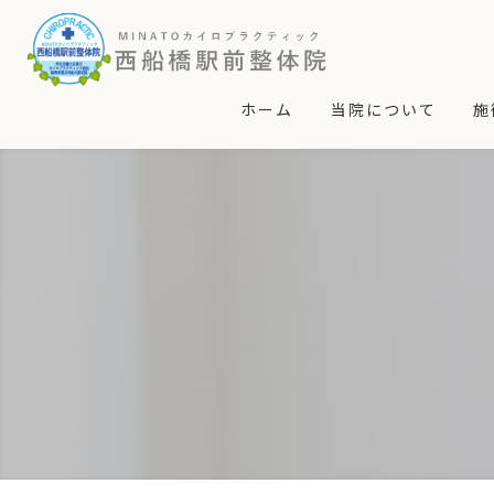
ホーム
当院について
施
コンセプト
カ
マッサージとの違い
施
よくある質問
あ
求人募集
頭
肩
股