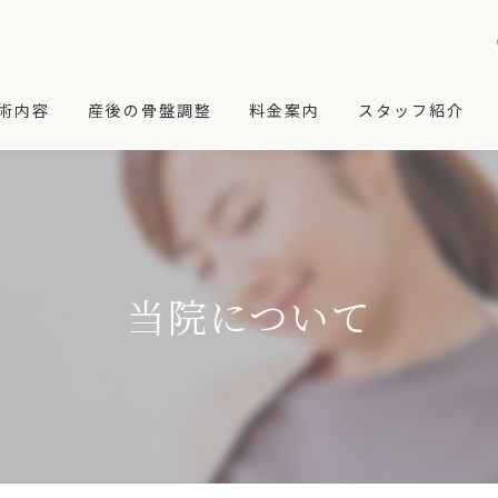
術内容
産後の骨盤調整
料金案内
スタッフ紹介
イロプラクテイック
カイロプラクティックコース
術コースのイメージ
ハンドフィール整体コース
なたに合ったコースの選び方
学割カイロプラクティックコース
当院について
、首
極楽セット
、肘、手
姿勢改善コース
関節、膝、足
リラクゼーションメニュー