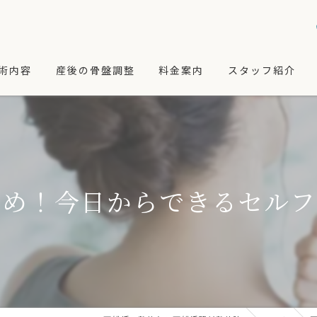
術内容
産後の骨盤調整
料金案内
スタッフ紹介
イロプラクテイック
カイロプラクティックコース
術コースのイメージ
ハンドフィール整体コース
なたに合ったコースの選び方
学割カイロプラクティックコース
とめ！今日からできるセルフ
、首
極楽セット
、肘、手
姿勢改善コース
関節、膝、足
リラクゼーションメニュー