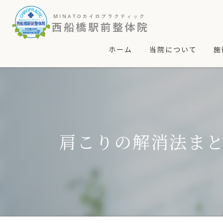
ホーム
当院について
施
コンセプト
カ
マッサージとの違い
施
よくある質問
あ
肩こりの解消法ま
求人募集
頭
肩
股