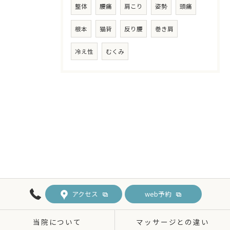
整体
腰痛
肩こり
姿勢
頭痛
根本
猫背
反り腰
巻き肩
冷え性
むくみ
アクセス
web予約
当院について
マッサージとの違い