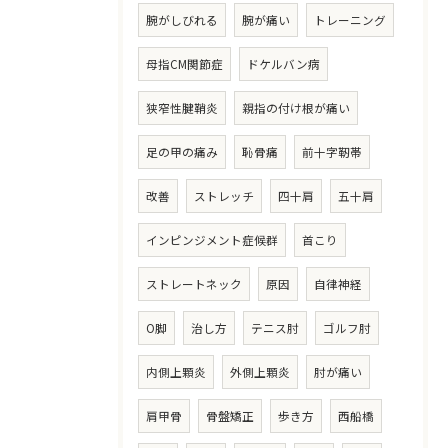
腕がしびれる
腕が痛い
トレーニング
母指CM関節症
ドケルバン病
狭窄性腱鞘炎
親指の付け根が痛い
足の甲の痛み
恥骨痛
前十字靭帯
改善
ストレッチ
四十肩
五十肩
インピンジメント症候群
首こり
ストレートネック
原因
自律神経
O脚
治し方
テニス肘
ゴルフ肘
内側上顆炎
外側上顆炎
肘が痛い
肩甲骨
骨盤矯正
歩き方
西船橋