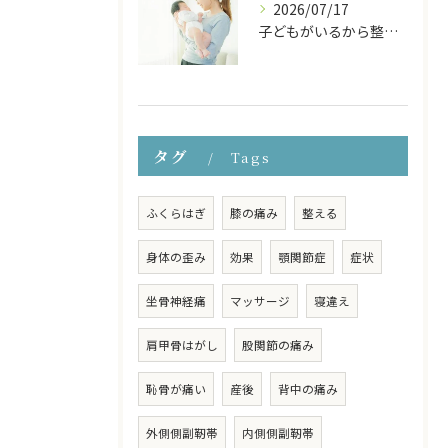
2026/07/17
子どもがいるから整体に行けない… そんなママのための『お子様連れ整体コース』
タグ
Tags
ふくらはぎ
膝の痛み
整える
身体の歪み
効果
顎関節症
症状
坐骨神経痛
マッサージ
寝違え
肩甲骨はがし
股関節の痛み
恥骨が痛い
産後
背中の痛み
外側側副靭帯
内側側副靭帯