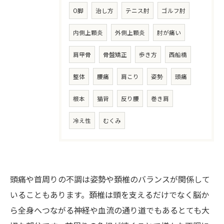
O脚
治し方
テニス肘
ゴルフ肘
内側上顆炎
外側上顆炎
肘が痛い
肩甲骨
骨盤矯正
歩き方
西船橋
整体
腰痛
肩こり
姿勢
頭痛
根本
猫背
反り腰
巻き肩
冷え性
むくみ
頭痛や首周りの不調は姿勢や頚椎のバランスが関係して
いることもあります。頚椎は頭を支えるだけでなく脳か
ら全身へつながる神経や血流の通り道でもあるとても大