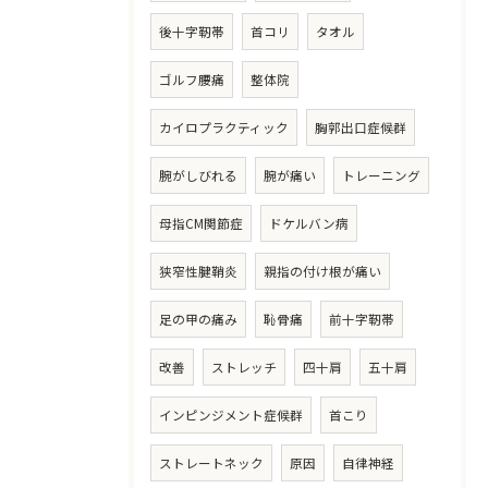
後十字靭帯
首コリ
タオル
ゴルフ腰痛
整体院
カイロプラクティック
胸郭出口症候群
腕がしびれる
腕が痛い
トレーニング
母指CM関節症
ドケルバン病
狭窄性腱鞘炎
親指の付け根が痛い
足の甲の痛み
恥骨痛
前十字靭帯
改善
ストレッチ
四十肩
五十肩
インピンジメント症候群
首こり
ストレートネック
原因
自律神経