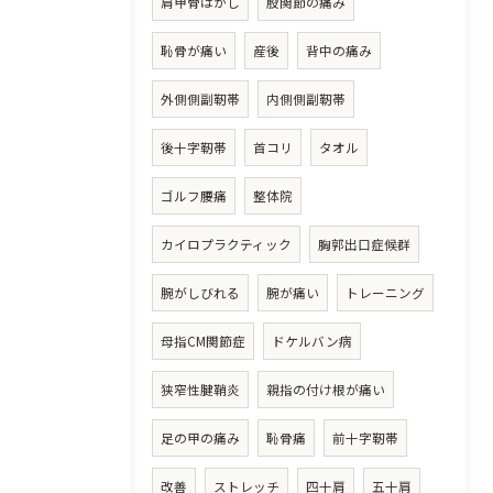
肩甲骨はがし
股関節の痛み
恥骨が痛い
産後
背中の痛み
外側側副靭帯
内側側副靭帯
後十字靭帯
首コリ
タオル
ゴルフ腰痛
整体院
カイロプラクティック
胸郭出口症候群
腕がしびれる
腕が痛い
トレーニング
母指CM関節症
ドケルバン病
狭窄性腱鞘炎
親指の付け根が痛い
足の甲の痛み
恥骨痛
前十字靭帯
改善
ストレッチ
四十肩
五十肩