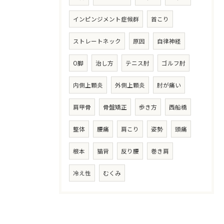
インピンジメント症候群
首こり
ストレートネック
原因
自律神経
O脚
治し方
テニス肘
ゴルフ肘
内側上顆炎
外側上顆炎
肘が痛い
肩甲骨
骨盤矯正
歩き方
西船橋
整体
腰痛
肩こり
姿勢
頭痛
根本
猫背
反り腰
巻き肩
冷え性
むくみ