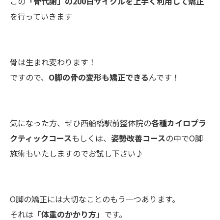
この
「骨代謝」の200日サイクルを上手く利用して矯正
を行っていきます
骨は生まれ変わります！
ですので、
O脚の骨の変形も矯正できる
んです！
気になった方、ぜひ西船橋駅前整体院の
各種カイロプラ
クティックコース
もしくは、
姿勢改善コース
の中でO脚
施術もいたしますのでお試し下さい♪
O脚の矯正には大切なことのもう一つあります。
それは「
体重のかかり方
」です。