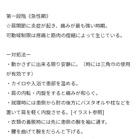
第一段階《急性期》
☆肩関節に炎症が起き、痛みが最も強い時期。
可動域制限は疼痛と筋肉の痙縮によって生じている。
ー対処法ー
・動かさずに出来る限り安静に。（時には三角巾の使用
が有効です）
・カイロや入浴で患部を温める。
・肩の内転・内旋をすると痛みが和らぐ。
・就寝時には患側から肘の後方にバスタオルや枕などを
置いて肩を軽く内旋させる。[イラスト参照]
・衣類の着脱時には先に患側の腕を袖に通す。
・腰を曲げて腕をだらんと下げる。