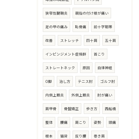
狭窄性腱鞘炎
親指の付け根が痛い
足の甲の痛み
恥骨痛
前十字靭帯
改善
ストレッチ
四十肩
五十肩
インピンジメント症候群
首こり
ストレートネック
原因
自律神経
O脚
治し方
テニス肘
ゴルフ肘
内側上顆炎
外側上顆炎
肘が痛い
肩甲骨
骨盤矯正
歩き方
西船橋
整体
腰痛
肩こり
姿勢
頭痛
根本
猫背
反り腰
巻き肩