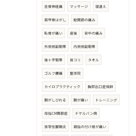
坐骨神経痛
マッサージ
寝違え
肩甲骨はがし
股関節の痛み
恥骨が痛い
産後
背中の痛み
外側側副靭帯
内側側副靭帯
後十字靭帯
首コリ
タオル
ゴルフ腰痛
整体院
カイロプラクティック
胸郭出口症候群
腕がしびれる
腕が痛い
トレーニング
母指CM関節症
ドケルバン病
狭窄性腱鞘炎
親指の付け根が痛い