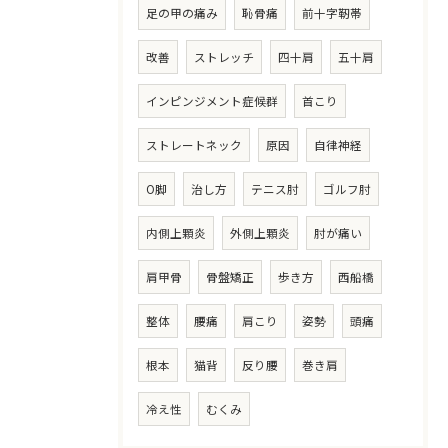
足の甲の痛み
恥骨痛
前十字靭帯
改善
ストレッチ
四十肩
五十肩
インピンジメント症候群
首こり
ストレートネック
原因
自律神経
O脚
治し方
テニス肘
ゴルフ肘
内側上顆炎
外側上顆炎
肘が痛い
肩甲骨
骨盤矯正
歩き方
西船橋
整体
腰痛
肩こり
姿勢
頭痛
根本
猫背
反り腰
巻き肩
冷え性
むくみ