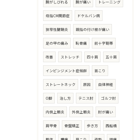
腕がしびれる
腕が痛い
トレーニング
母指CM関節症
ドケルバン病
狭窄性腱鞘炎
親指の付け根が痛い
足の甲の痛み
恥骨痛
前十字靭帯
改善
ストレッチ
四十肩
五十肩
インピンジメント症候群
首こり
ストレートネック
原因
自律神経
O脚
治し方
テニス肘
ゴルフ肘
内側上顆炎
外側上顆炎
肘が痛い
肩甲骨
骨盤矯正
歩き方
西船橋
整体
腰痛
肩こり
姿勢
頭痛