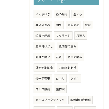
タグ
Tags
ふくらはぎ
膝の痛み
整える
身体の歪み
効果
顎関節症
症状
坐骨神経痛
マッサージ
寝違え
肩甲骨はがし
股関節の痛み
恥骨が痛い
産後
背中の痛み
外側側副靭帯
内側側副靭帯
後十字靭帯
首コリ
タオル
ゴルフ腰痛
整体院
カイロプラクティック
胸郭出口症候群