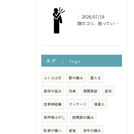
2026/07/19
頭のコリ、放っていませんか？ドライヘッドスパで頭から体をほぐす
タグ
Tags
ふくらはぎ
膝の痛み
整える
身体の歪み
効果
顎関節症
症状
坐骨神経痛
マッサージ
寝違え
肩甲骨はがし
股関節の痛み
恥骨が痛い
産後
背中の痛み