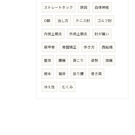
ストレートネック
原因
自律神経
O脚
治し方
テニス肘
ゴルフ肘
内側上顆炎
外側上顆炎
肘が痛い
肩甲骨
骨盤矯正
歩き方
西船橋
整体
腰痛
肩こり
姿勢
頭痛
根本
猫背
反り腰
巻き肩
冷え性
むくみ