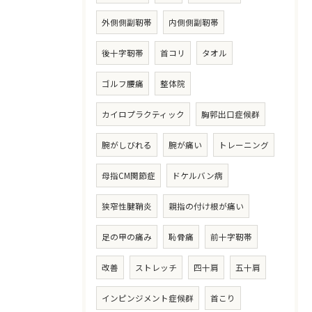
外側側副靭帯
内側側副靭帯
後十字靭帯
首コリ
タオル
ゴルフ腰痛
整体院
カイロプラクティック
胸郭出口症候群
腕がしびれる
腕が痛い
トレーニング
母指CM関節症
ドケルバン病
狭窄性腱鞘炎
親指の付け根が痛い
足の甲の痛み
恥骨痛
前十字靭帯
改善
ストレッチ
四十肩
五十肩
インピンジメント症候群
首こり